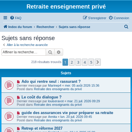
Retraite enseignement privé
FAQ
S’enregistrer
Connexion
R
Index du forum
Rechercher
Sujets sans réponse
e
Sujets sans réponse
c
Aller à la recherche avancée
h
Rechercher
Recherche avancée
e
1
2
3
4
5
Suivante
218 résultats trouvés
r
c
Sujets
h
N
Ado qui rentre seul : rassurant ?
e
o
Dernier message par
Marinep4
«
mer. 05 août 2026 15:36
u
Posté dans
Retraite des enseignants du privé
r
v
e
N
Le coût du dialogue ?
a
o
Dernier message par
louiseravot
«
mar. 21 juil. 2026 09:29
u
u
Posté dans
Retraite des enseignants du privé
m
v
e
e
N
guide des assurances vie pour préparer sa retraite
s
a
o
s
Dernier message par
Annita
«
lun. 20 juil. 2026 09:45
u
u
a
Posté dans
Retraite des enseignants du privé
m
v
g
e
e
e
N
Retrep et réforme 2027
s
a
o
s