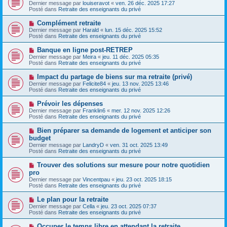
o
s
Dernier message par
louiseravot
«
ven. 26 déc. 2025 17:27
u
u
a
Posté dans
Retraite des enseignants du privé
m
v
g
e
e
e
N
Complément retraite
s
a
o
s
Dernier message par
Harald
«
lun. 15 déc. 2025 15:52
u
u
a
Posté dans
Retraite des enseignants du privé
m
v
g
e
e
e
N
Banque en ligne post-RETREP
s
a
o
s
Dernier message par
Meira
«
jeu. 11 déc. 2025 05:35
u
u
a
Posté dans
Retraite des enseignants du privé
m
v
g
e
e
e
N
Impact du partage de biens sur ma retraite (privé)
s
a
o
s
Dernier message par
Felicite84
«
jeu. 13 nov. 2025 13:46
u
u
a
Posté dans
Retraite des enseignants du privé
m
v
g
e
e
e
N
Prévoir les dépenses
s
a
o
s
Dernier message par
Franklin6
«
mer. 12 nov. 2025 12:26
u
u
a
Posté dans
Retraite des enseignants du privé
m
v
g
e
e
e
N
Bien préparer sa demande de logement et anticiper son
s
a
o
s
budget
u
u
a
Dernier message par
m
LandryD
«
ven. 31 oct. 2025 13:49
v
g
Posté dans
e
Retraite des enseignants du privé
e
e
s
a
s
N
Trouver des solutions sur mesure pour notre quotidien
u
a
o
pro
m
g
u
e
Dernier message par
Vincentpau
«
jeu. 23 oct. 2025 18:15
e
v
s
Posté dans
Retraite des enseignants du privé
e
s
a
a
N
Le plan pour la retraite
u
g
o
Dernier message par
m
Cella
«
jeu. 23 oct. 2025 07:37
e
u
Posté dans
e
Retraite des enseignants du privé
v
s
e
s
N
Occuper le temps libre en attendant la retraite