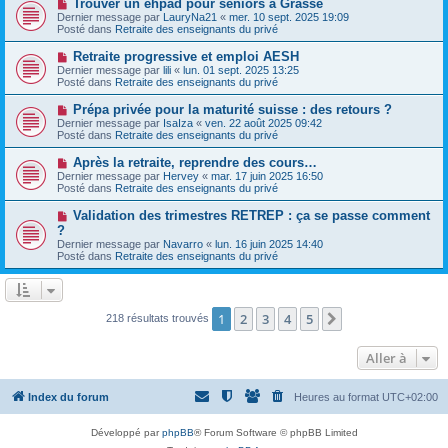
N
Trouver un ehpad pour seniors à Grasse
s
a
o
s
Dernier message par
LauryNa21
«
mer. 10 sept. 2025 19:09
u
u
a
Posté dans
Retraite des enseignants du privé
m
v
g
e
e
e
N
Retraite progressive et emploi AESH
s
a
o
s
Dernier message par
lili
«
lun. 01 sept. 2025 13:25
u
u
a
Posté dans
Retraite des enseignants du privé
m
v
g
e
e
e
N
Prépa privée pour la maturité suisse : des retours ?
s
a
o
s
Dernier message par
IsaIza
«
ven. 22 août 2025 09:42
u
u
a
Posté dans
Retraite des enseignants du privé
m
v
g
e
e
e
N
Après la retraite, reprendre des cours…
s
a
o
s
Dernier message par
Hervey
«
mar. 17 juin 2025 16:50
u
u
a
Posté dans
Retraite des enseignants du privé
m
v
g
e
e
e
N
Validation des trimestres RETREP : ça se passe comment
s
a
o
s
?
u
u
a
Dernier message par
m
Navarro
«
lun. 16 juin 2025 14:40
v
g
Posté dans
e
Retraite des enseignants du privé
e
e
s
a
s
u
a
m
g
e
e
1
2
3
4
5
Suivante
218 résultats trouvés
s
s
a
Aller à
g
e
Index du forum
Heures au format
UTC+02:00
Développé par
phpBB
® Forum Software © phpBB Limited