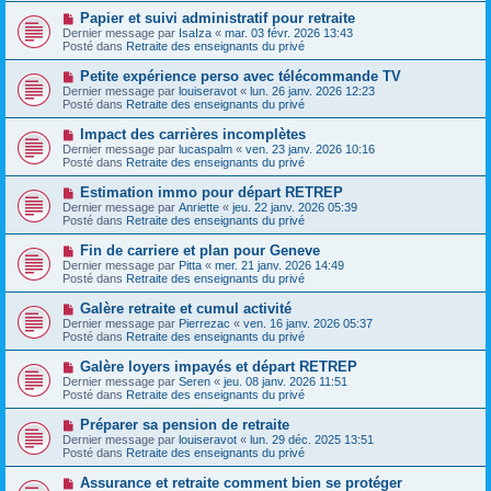
e
e
e
N
Papier et suivi administratif pour retraite
s
a
o
s
Dernier message par
IsaIza
«
mar. 03 févr. 2026 13:43
u
u
a
Posté dans
Retraite des enseignants du privé
m
v
g
e
e
e
N
Petite expérience perso avec télécommande TV
s
a
o
s
Dernier message par
louiseravot
«
lun. 26 janv. 2026 12:23
u
u
a
Posté dans
Retraite des enseignants du privé
m
v
g
e
e
e
N
Impact des carrières incomplètes
s
a
o
s
Dernier message par
lucaspalm
«
ven. 23 janv. 2026 10:16
u
u
a
Posté dans
Retraite des enseignants du privé
m
v
g
e
e
e
N
Estimation immo pour départ RETREP
s
a
o
s
Dernier message par
Anriette
«
jeu. 22 janv. 2026 05:39
u
u
a
Posté dans
Retraite des enseignants du privé
m
v
g
e
e
e
N
Fin de carriere et plan pour Geneve
s
a
o
s
Dernier message par
Pitta
«
mer. 21 janv. 2026 14:49
u
u
a
Posté dans
Retraite des enseignants du privé
m
v
g
e
e
e
N
Galère retraite et cumul activité
s
a
o
s
Dernier message par
Pierrezac
«
ven. 16 janv. 2026 05:37
u
u
a
Posté dans
Retraite des enseignants du privé
m
v
g
e
e
e
N
Galère loyers impayés et départ RETREP
s
a
o
s
Dernier message par
Seren
«
jeu. 08 janv. 2026 11:51
u
u
a
Posté dans
Retraite des enseignants du privé
m
v
g
e
e
e
N
Préparer sa pension de retraite
s
a
o
s
Dernier message par
louiseravot
«
lun. 29 déc. 2025 13:51
u
u
a
Posté dans
Retraite des enseignants du privé
m
v
g
e
e
e
N
Assurance et retraite comment bien se protéger
s
a