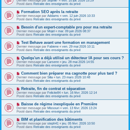
Dernier message par
Sophie*
«
ven. 10 juil. 2026 15:29
u
u
a
Posté dans
Retraite des enseignants du privé
m
v
g
e
e
e
N
Formation SEO après la retraite
s
a
o
s
Dernier message par
Addams
«
ven. 12 juin 2026 10:33
u
u
a
Posté dans
Retraite des enseignants du privé
m
v
g
e
e
e
N
Besoin d'un expert-comptable pro pour ma retraite
s
a
o
s
Dernier message par
Mojel
«
mar. 09 juin 2026 08:37
u
u
a
Posté dans
Retraite des enseignants du privé
m
v
g
e
e
e
N
Test Behave avant une formation en management
s
a
o
s
Dernier message par
Fabiene
«
ven. 29 mai 2026 10:11
u
u
a
Posté dans
Retraite des enseignants du privé
m
v
g
e
e
e
N
Quelqu'un a déjà utilisé un détecteur IA pour ses cours ?
s
a
o
s
Dernier message par
Larsenn
«
jeu. 28 mai 2026 14:55
u
u
a
Posté dans
Retraite des enseignants du privé
m
v
g
e
e
e
N
Comment bien préparer ma cagnotte pour plus tard ?
s
a
o
s
Dernier message par
Silia
«
lun. 23 mars 2026 10:48
u
u
a
Posté dans
Retraite des enseignants du privé
m
v
g
e
e
e
N
Retraite, fin de contrat et séparation
s
a
o
s
Dernier message par
Felicite84
«
lun. 16 févr. 2026 12:14
u
u
a
Posté dans
Retraite des enseignants du privé
m
v
g
e
e
e
N
Baisse de régime inexpliquée en Première
s
a
o
s
Dernier message par
Missouri
«
ven. 13 févr. 2026 13:24
u
u
a
Posté dans
Retraite des enseignants du privé
m
v
g
e
e
e
N
BIM et planification des bâtiments
s
a
o
s
Dernier message par
steph41
«
jeu. 05 févr. 2026 10:50
u
u
a
Posté dans
Retraite des enseignants du privé
m
v
g