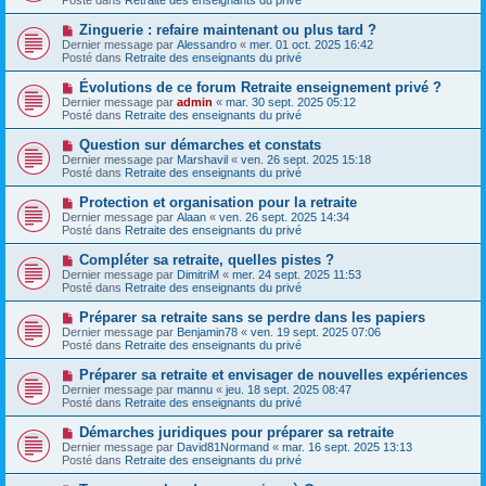
m
v
g
e
e
e
N
Zinguerie : refaire maintenant ou plus tard ?
s
a
o
s
Dernier message par
Alessandro
«
mer. 01 oct. 2025 16:42
u
u
a
Posté dans
Retraite des enseignants du privé
m
v
g
e
e
e
N
Évolutions de ce forum Retraite enseignement privé ?
s
a
o
s
Dernier message par
admin
«
mar. 30 sept. 2025 05:12
u
u
a
Posté dans
Retraite des enseignants du privé
m
v
g
e
e
e
N
Question sur démarches et constats
s
a
o
s
Dernier message par
Marshavil
«
ven. 26 sept. 2025 15:18
u
u
a
Posté dans
Retraite des enseignants du privé
m
v
g
e
e
e
N
Protection et organisation pour la retraite
s
a
o
s
Dernier message par
Alaan
«
ven. 26 sept. 2025 14:34
u
u
a
Posté dans
Retraite des enseignants du privé
m
v
g
e
e
e
N
Compléter sa retraite, quelles pistes ?
s
a
o
s
Dernier message par
DimitriM
«
mer. 24 sept. 2025 11:53
u
u
a
Posté dans
Retraite des enseignants du privé
m
v
g
e
e
e
N
Préparer sa retraite sans se perdre dans les papiers
s
a
o
s
Dernier message par
Benjamin78
«
ven. 19 sept. 2025 07:06
u
u
a
Posté dans
Retraite des enseignants du privé
m
v
g
e
e
e
N
Préparer sa retraite et envisager de nouvelles expériences
s
a
o
s
Dernier message par
mannu
«
jeu. 18 sept. 2025 08:47
u
u
a
Posté dans
Retraite des enseignants du privé
m
v
g
e
e
e
N
Démarches juridiques pour préparer sa retraite
s
a
o
s
Dernier message par
David81Normand
«
mar. 16 sept. 2025 13:13
u
u
a
Posté dans
Retraite des enseignants du privé
m
v
g
e
e
e