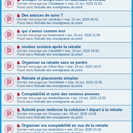
a
a
o
Dernier message par
Claudejean
«
mar. 21 oct. 2025 21:53
u
g
u
Posté dans
Retraite des enseignants du privé
m
e
v
e
e
N
Des astuces de suivi ?
s
a
o
s
Dernier message par
sandralu
«
mar. 21 oct. 2025 08:42
u
u
a
Posté dans
Retraite des enseignants du privé
m
v
g
e
e
e
N
qui s'ennui comme moi
s
a
o
s
Dernier message par
louiseravot
«
lun. 20 oct. 2025 11:09
u
u
a
Posté dans
Retraite des enseignants du privé
m
v
g
e
e
e
N
soutien scolaire après la retraite
s
a
o
s
Dernier message par
Clara900
«
mer. 15 oct. 2025 18:50
u
u
a
Posté dans
Retraite des enseignants du privé
m
v
g
e
e
e
N
Organiser sa retraite sans se perdre
s
a
o
s
Dernier message par
Oliver Roy
«
mar. 14 oct. 2025 18:37
u
u
a
Posté dans
Retraite des enseignants du privé
m
v
g
e
e
e
N
Retraite et placements simples
s
a
o
s
Dernier message par
YvesMetier
«
mar. 14 oct. 2025 15:36
u
u
a
Posté dans
Retraite des enseignants du privé
m
v
g
e
e
e
N
Comptabilité et suivi des revenus annexes
s
a
o
s
Dernier message par
ArietteDlacroix
«
lun. 13 oct. 2025 10:55
u
u
a
Posté dans
Retraite des enseignants du privé
m
v
g
e
e
e
N
Activité pour renforcer la cohésion / départ à la retraite
s
a
o
s
Dernier message par
Oceana
«
jeu. 09 oct. 2025 14:28
u
u
a
Posté dans
Retraite des enseignants du privé
m
v
g
e
e
e
N
Organiser ma comptabilité en vue de la retraite
s
a
o
s
Dernier message par
Andre2ron
«
ven. 03 oct. 2025 10:18
u
u
a
Posté dans
Retraite des enseignants du privé