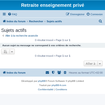
Retraite enseignement privé
FAQ
S’enregistrer
Connexion
R
Index du forum
Rechercher
Sujets actifs
e
Sujets actifs
c
Aller à la recherche avancée
h
0 résultat trouvé • Page
1
sur
1
e
Aucun sujet ou message ne correspond à vos critères de recherche.
r
c
0 résultat trouvé • Page
1
sur
1
h
Aller à
e
r
Index du forum
Heures au format
UTC+02:00
Développé par
phpBB
® Forum Software © phpBB Limited
Traduit par
phpBB-fr.com
Confidentialité
|
Conditions