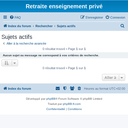
Retraite enseignement privé
FAQ
S’enregistrer
Connexion
R
Index du forum
Rechercher
Sujets actifs
e
Sujets actifs
c
Aller à la recherche avancée
h
0 résultat trouvé • Page
1
sur
1
e
Aucun sujet ou message ne correspond à vos critères de recherche.
r
c
0 résultat trouvé • Page
1
sur
1
h
Aller à
e
r
Index du forum
Heures au format
UTC+02:00
Développé par
phpBB
® Forum Software © phpBB Limited
Traduit par
phpBB-fr.com
Confidentialité
|
Conditions