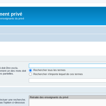
ment privé
 enseignants du privé
 doit être exclu.
Rechercher tous les termes
ement un des mots doit
s partielles.
Rechercher n’importe lequel de ces termes
fectuer une recherche.
s l’option ci-dessous