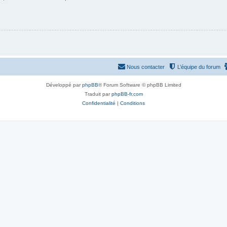
Nous contacter
L’équipe du forum
Développé par
phpBB
® Forum Software © phpBB Limited
Traduit par
phpBB-fr.com
Confidentialité
|
Conditions