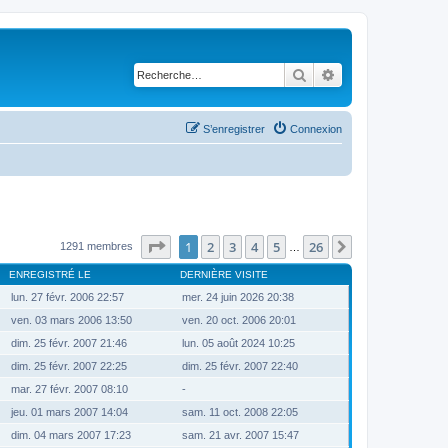
Rechercher
Recherche avancé
S’enregistrer
Connexion
Page
1
sur
26
1
2
3
4
5
26
Suivante
1291 membres
…
ENREGISTRÉ LE
DERNIÈRE VISITE
lun. 27 févr. 2006 22:57
mer. 24 juin 2026 20:38
ven. 03 mars 2006 13:50
ven. 20 oct. 2006 20:01
dim. 25 févr. 2007 21:46
lun. 05 août 2024 10:25
dim. 25 févr. 2007 22:25
dim. 25 févr. 2007 22:40
mar. 27 févr. 2007 08:10
-
jeu. 01 mars 2007 14:04
sam. 11 oct. 2008 22:05
dim. 04 mars 2007 17:23
sam. 21 avr. 2007 15:47