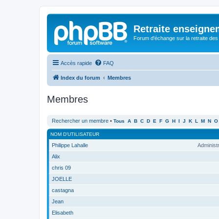
Retraite enseigne
Forum d'échange sur la retraite des
Accès rapide
FAQ
Index du forum
Membres
Membres
Rechercher un membre
•
Tous
A
B
C
D
E
F
G
H
I
J
K
L
M
N
O
NOM D’UTILISATEUR
Philippe Lahalle
Administ
Alix
chris 09
JOELLE
castagna
Jean
Elisabeth