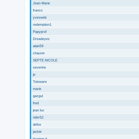
Jean-Marie
franco
yvesweb
redemption1
Papyprof
Dreadeyes
alain59
chauvin
SEPTE NICOLE
severine
jo
Totoware
marie
gazgul
fred
jean luc
rider52
defox
jackie
laurene d