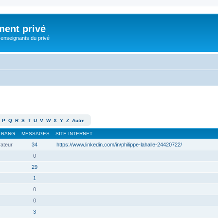
ment privé
 enseignants du privé
P
Q
R
S
T
U
V
W
X
Y
Z
Autre
RANG
MESSAGES
SITE INTERNET
rateur
34
https://www.linkedin.com/in/philippe-lahalle-24420722/
0
29
1
0
0
3