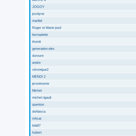
JOGOY
jocelyne
maribé
Roger et Marie-josé
bernadette
thomli
generation.elec
duroure
andre
véronique2
MENDI 2
jeronimome
Michel
michel rigault
quenton
dohlasca
mhcat
lola87
hubert