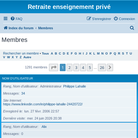
Retraite enseignement privé
FAQ
S’enregistrer
Connexion
R
Index du forum
Membres
e
Membres
c
h
Rechercher un membre
•
Tous
A
B
C
D
E
F
G
H
I
J
K
L
M
N
O
P
Q
R
S
T
U
V
W
X
Y
Z
Autre
e
r
Page
1
sur
26
1
2
3
4
5
26
Suivante
1291 membres
…
c
NOM D’UTILISATEUR
h
Rang, Nom d’utilisateur
Administrateur
Philippe Lahalle
e
Messages
34
r
Site Internet
https://www.linkedin.com/in/philippe-lahalle-24420722/
Enregistré le
lun. 27 févr. 2006 22:57
Dernière visite
mer. 24 juin 2026 20:38
Rang, Nom d’utilisateur
Alix
Messages
0