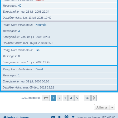
Messages
40
Enregistré le
jeu. 26 juin 2008 22:34
Dernière visite
lun. 13 juil. 2026 19:42
Rang, Nom d’utilisateur
Nouméa
Messages
3
Enregistré le
ven. 04 juil. 2008 03:34
Dernière visite
mer. 16 juil. 2008 09:50
Rang, Nom d’utilisateur
Isa
Messages
0
Enregistré le
ven. 18 juil. 2008 19:45
Rang, Nom d’utilisateur
David
Messages
1
Enregistré le
jeu. 31 juil. 2008 00:10
Dernière visite
mer. 05 déc. 2012 23:52
Page
1
sur
26
1
2
3
4
5
26
Suivante
1291 membres
…
Aller à
Index du forum
Heures au format
UTC+02:00