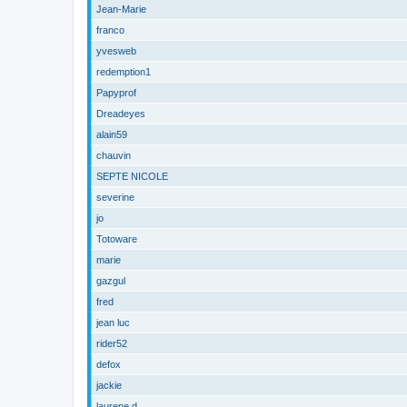
Jean-Marie
franco
yvesweb
redemption1
Papyprof
Dreadeyes
alain59
chauvin
SEPTE NICOLE
severine
jo
Totoware
marie
gazgul
fred
jean luc
rider52
defox
jackie
laurene d