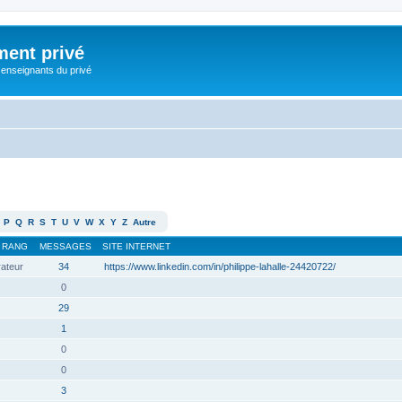
ment privé
 enseignants du privé
P
Q
R
S
T
U
V
W
X
Y
Z
Autre
RANG
MESSAGES
SITE INTERNET
rateur
34
https://www.linkedin.com/in/philippe-lahalle-24420722/
0
29
1
0
0
3