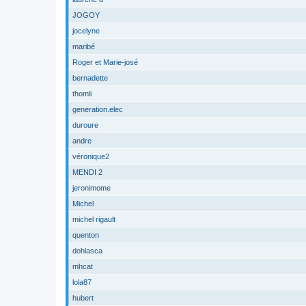
JOGOY
jocelyne
maribé
Roger et Marie-josé
bernadette
thomli
generation.elec
duroure
andre
véronique2
MENDI 2
jeronimome
Michel
michel rigault
quenton
dohlasca
mhcat
lola87
hubert