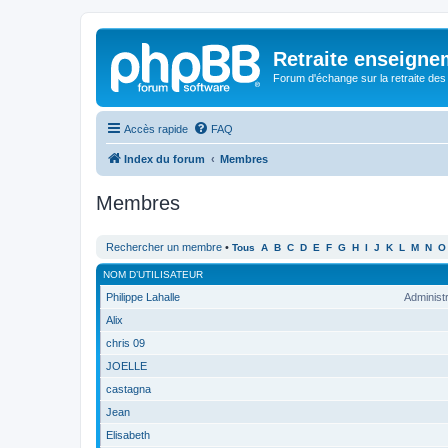
Retraite enseigne
Forum d'échange sur la retraite des
Accès rapide
FAQ
Index du forum
Membres
Membres
Rechercher un membre
•
Tous
A
B
C
D
E
F
G
H
I
J
K
L
M
N
O
NOM D’UTILISATEUR
Philippe Lahalle
Administ
Alix
chris 09
JOELLE
castagna
Jean
Elisabeth