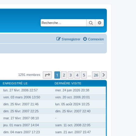
Rechercher
Recherche avancé
S’enregistrer
Connexion
Page
1
sur
26
1
2
3
4
5
26
Suivante
1291 membres
…
ENREGISTRÉ LE
DERNIÈRE VISITE
lun. 27 févr. 2006 22:57
mer. 24 juin 2026 20:38
ven. 03 mars 2006 13:50
ven. 20 oct. 2006 20:01
dim. 25 févr. 2007 21:46
lun. 05 août 2024 10:25
dim. 25 févr. 2007 22:25
dim. 25 févr. 2007 22:40
mar. 27 févr. 2007 08:10
-
jeu. 01 mars 2007 14:04
sam. 11 oct. 2008 22:05
dim. 04 mars 2007 17:23
sam. 21 avr. 2007 15:47