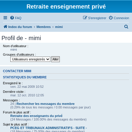
Retraite enseignement privé
FAQ
S’enregistrer
Connexion
R
Index du forum
Membres
mimi
e
Profil de - mimi
c
Nom d’utilisateur :
h
mimi
Groupes d’utilisateurs :
e
r
c
CONTACTER MIMI
h
STATISTIQUES DU MEMBRE
Enregistré le :
e
ven. 22 mai 2009 10:52
r
Dernière visite :
mar. 12 oct. 2010 12:05
Messages :
24 |
Rechercher les messages du membre
(0.29% de tous les messages / 0.00 messages par jour)
Forum le plus actif :
Retraite des enseignants du privé
(24 Messages / 100.00% des messages du membre)
Sujet le plus actif :
PCEG ET TRIBUNAUX ADMINISTRATIFS - SUITE -
(18 Messages / 75.00% des messages du membre)