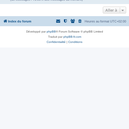
Aller à
Index du forum
Heures au format
UTC+02:00
Développé par
phpBB
® Forum Software © phpBB Limited
Traduit par
phpBB-fr.com
Confidentialité
|
Conditions