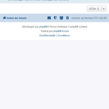
Aller à
Index du forum
Heures au format
UTC+02:00
Développé par
phpBB
® Forum Software © phpBB Limited
Traduit par
phpBB-fr.com
Confidentialité
|
Conditions