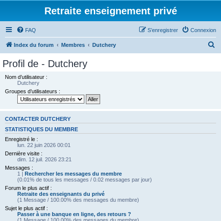
Retraite enseignement privé
FAQ
S’enregistrer
Connexion
R
Index du forum
Membres
Dutchery
e
Profil de - Dutchery
c
Nom d’utilisateur :
h
Dutchery
Groupes d’utilisateurs :
e
r
c
CONTACTER DUTCHERY
h
STATISTIQUES DU MEMBRE
Enregistré le :
e
lun. 22 juin 2026 00:01
r
Dernière visite :
dim. 12 juil. 2026 23:21
Messages :
1 |
Rechercher les messages du membre
(0.01% de tous les messages / 0.02 messages par jour)
Forum le plus actif :
Retraite des enseignants du privé
(1 Message / 100.00% des messages du membre)
Sujet le plus actif :
Passer à une banque en ligne, des retours ?
(1 Message / 100.00% des messages du membre)