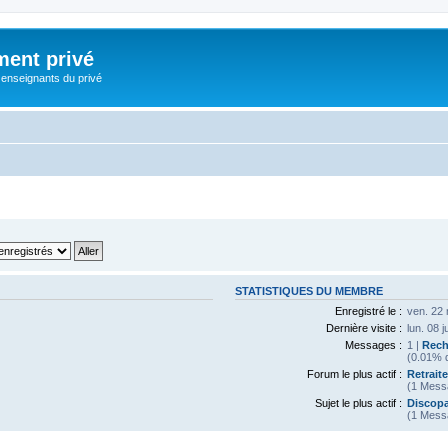
ment privé
 enseignants du privé
STATISTIQUES DU MEMBRE
Enregistré le :
ven. 22 
Dernière visite :
lun. 08 
Messages :
1 |
Rech
(0.01% d
Forum le plus actif :
Retrait
(1 Mess
Sujet le plus actif :
Discopa
(1 Mess