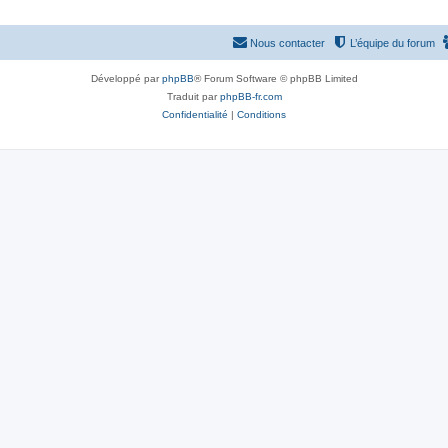
Nous contacter
L’équipe du forum
Développé par
phpBB
® Forum Software © phpBB Limited
Traduit par
phpBB-fr.com
Confidentialité
|
Conditions