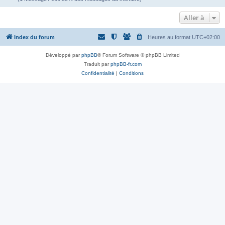
Aller à
Index du forum
Heures au format
UTC+02:00
Développé par
phpBB
® Forum Software © phpBB Limited
Traduit par
phpBB-fr.com
Confidentialité
|
Conditions