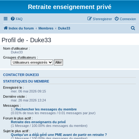
Retraite enseignement privé
FAQ
S’enregistrer
Connexion
R
Index du forum
Membres
Duke33
e
Profil de - Duke33
c
Nom d’utilisateur :
h
Duke33
Groupes d’utilisateurs :
e
r
c
CONTACTER DUKE33
h
STATISTIQUES DU MEMBRE
Enregistré le :
e
mer. 06 mai 2026 09:15
r
Dernière visite :
mar. 26 mai 2026 13:24
Messages :
1 |
Rechercher les messages du membre
(0.01% de tous les messages / 0.01 messages par jour)
Forum le plus actif :
Retraite des enseignants du privé
(1 Message / 100.00% des messages du membre)
Sujet le plus actif :
Quelqu'un a déjà géré une PME avant de partir en retraite ?
(1 Message / 100.00% des messages du membre)