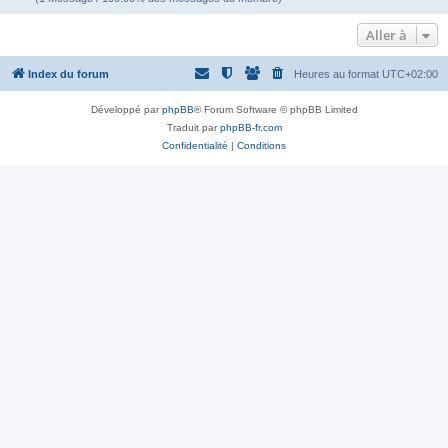
Aller à
Index du forum
Heures au format
UTC+02:00
Développé par
phpBB
® Forum Software © phpBB Limited
Traduit par
phpBB-fr.com
Confidentialité
|
Conditions