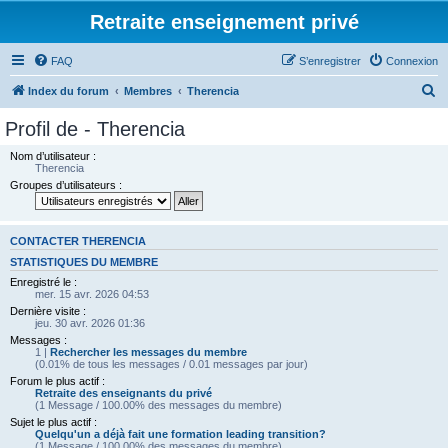
Retraite enseignement privé
FAQ
S’enregistrer
Connexion
R
Index du forum
Membres
Therencia
e
Profil de - Therencia
c
Nom d’utilisateur :
h
Therencia
Groupes d’utilisateurs :
e
r
c
CONTACTER THERENCIA
h
STATISTIQUES DU MEMBRE
Enregistré le :
e
mer. 15 avr. 2026 04:53
r
Dernière visite :
jeu. 30 avr. 2026 01:36
Messages :
1 |
Rechercher les messages du membre
(0.01% de tous les messages / 0.01 messages par jour)
Forum le plus actif :
Retraite des enseignants du privé
(1 Message / 100.00% des messages du membre)
Sujet le plus actif :
Quelqu'un a déjà fait une formation leading transition?
(1 Message / 100.00% des messages du membre)