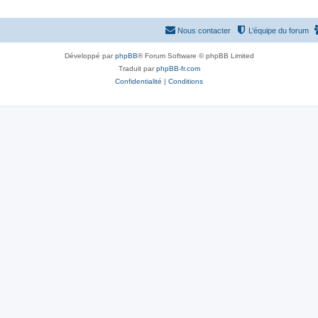
Nous contacter
L’équipe du forum
Développé par
phpBB
® Forum Software © phpBB Limited
Traduit par
phpBB-fr.com
Confidentialité
|
Conditions