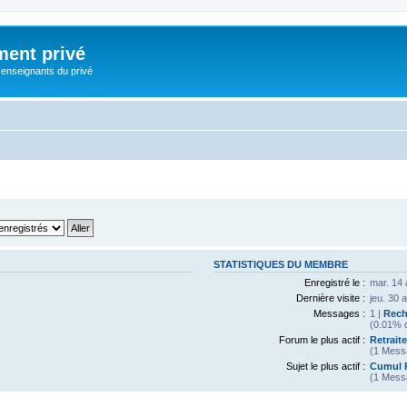
ment privé
 enseignants du privé
STATISTIQUES DU MEMBRE
Enregistré le :
mar. 14 
Dernière visite :
jeu. 30 
Messages :
1 |
Rech
(0.01% d
Forum le plus actif :
Retrait
(1 Mess
Sujet le plus actif :
Cumul R
(1 Mess