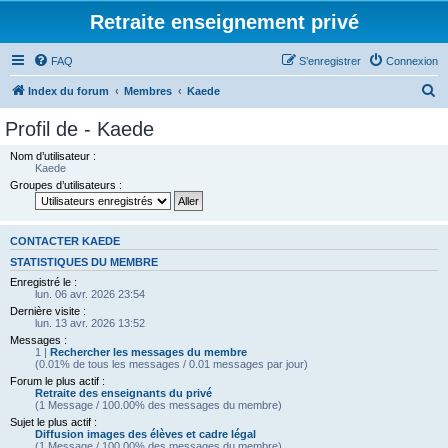
Retraite enseignement privé
FAQ
S’enregistrer
Connexion
R
Index du forum
Membres
Kaede
e
Profil de - Kaede
c
Nom d’utilisateur :
h
Kaede
Groupes d’utilisateurs :
e
r
c
CONTACTER KAEDE
h
STATISTIQUES DU MEMBRE
Enregistré le :
e
lun. 06 avr. 2026 23:54
r
Dernière visite :
lun. 13 avr. 2026 13:52
Messages :
1 |
Rechercher les messages du membre
(0.01% de tous les messages / 0.01 messages par jour)
Forum le plus actif :
Retraite des enseignants du privé
(1 Message / 100.00% des messages du membre)
Sujet le plus actif :
Diffusion images des élèves et cadre légal
(1 Message / 100.00% des messages du membre)