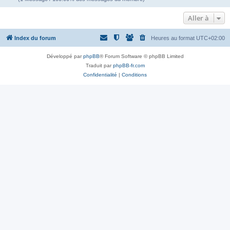
Aller à
Index du forum
Heures au format
UTC+02:00
Développé par
phpBB
® Forum Software © phpBB Limited
Traduit par
phpBB-fr.com
Confidentialité
|
Conditions