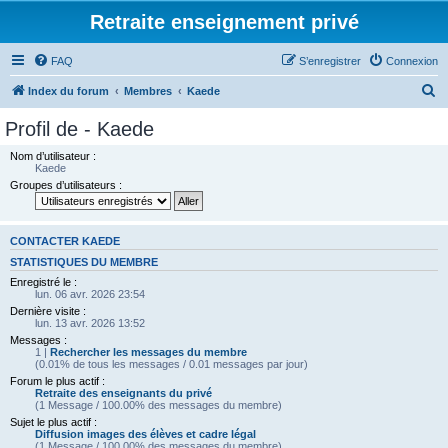
Retraite enseignement privé
FAQ
S’enregistrer
Connexion
R
Index du forum
Membres
Kaede
e
Profil de - Kaede
c
Nom d’utilisateur :
h
Kaede
Groupes d’utilisateurs :
e
r
c
CONTACTER KAEDE
h
STATISTIQUES DU MEMBRE
Enregistré le :
e
lun. 06 avr. 2026 23:54
r
Dernière visite :
lun. 13 avr. 2026 13:52
Messages :
1 |
Rechercher les messages du membre
(0.01% de tous les messages / 0.01 messages par jour)
Forum le plus actif :
Retraite des enseignants du privé
(1 Message / 100.00% des messages du membre)
Sujet le plus actif :
Diffusion images des élèves et cadre légal
(1 Message / 100.00% des messages du membre)