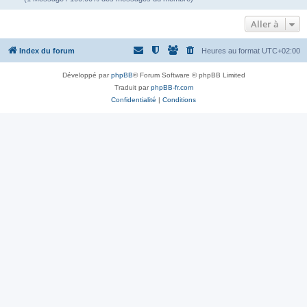
Aller à
Index du forum
Heures au format
UTC+02:00
Développé par
phpBB
® Forum Software © phpBB Limited
Traduit par
phpBB-fr.com
Confidentialité
|
Conditions