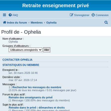
Retraite enseignement privé
FAQ
S’enregistrer
Connexion
R
Index du forum
Membres
Ophelia
e
Profil de - Ophelia
c
Nom d’utilisateur :
h
Ophelia
Groupes d’utilisateurs :
e
r
c
CONTACTER OPHELIA
h
STATISTIQUES DU MEMBRE
Enregistré le :
e
lun. 30 mars 2026 16:46
r
Dernière visite :
mar. 07 avr. 2026 17:14
Messages :
1 |
Rechercher les messages du membre
(0.01% de tous les messages / 0.01 messages par jour)
Forum le plus actif :
Retraite des enseignants du privé
(1 Message / 100.00% des messages du membre)
Sujet le plus actif :
Retraite dans le privé : démarches et droits
(1 Message / 100.00% des messages du membre)