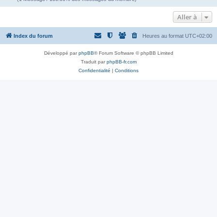
Aller à
Index du forum
Heures au format
UTC+02:00
Développé par
phpBB
® Forum Software © phpBB Limited
Traduit par
phpBB-fr.com
Confidentialité
|
Conditions