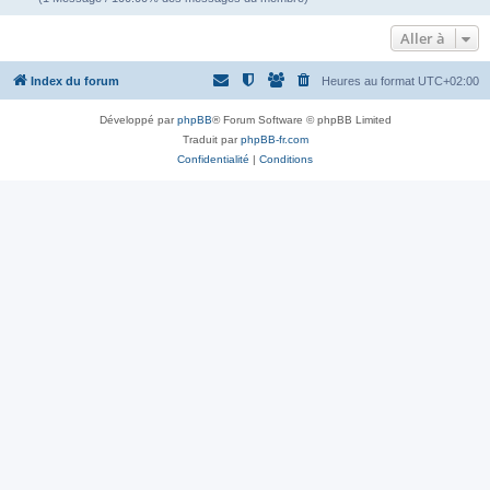
Aller à
Index du forum
Heures au format
UTC+02:00
Développé par
phpBB
® Forum Software © phpBB Limited
Traduit par
phpBB-fr.com
Confidentialité
|
Conditions