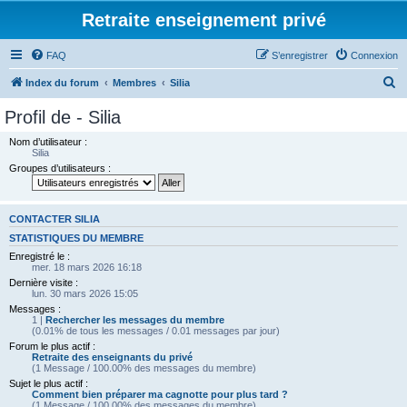
Retraite enseignement privé
FAQ
S’enregistrer
Connexion
R
Index du forum
Membres
Silia
e
Profil de - Silia
c
Nom d’utilisateur :
h
Silia
Groupes d’utilisateurs :
e
r
c
CONTACTER SILIA
h
STATISTIQUES DU MEMBRE
Enregistré le :
e
mer. 18 mars 2026 16:18
r
Dernière visite :
lun. 30 mars 2026 15:05
Messages :
1 |
Rechercher les messages du membre
(0.01% de tous les messages / 0.01 messages par jour)
Forum le plus actif :
Retraite des enseignants du privé
(1 Message / 100.00% des messages du membre)
Sujet le plus actif :
Comment bien préparer ma cagnotte pour plus tard ?
(1 Message / 100.00% des messages du membre)