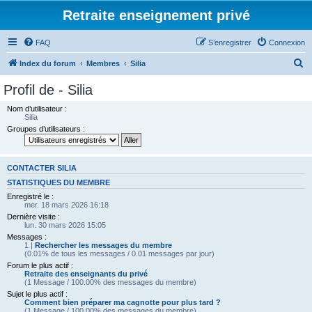
Retraite enseignement privé
FAQ
S’enregistrer
Connexion
R
Index du forum
Membres
Silia
e
Profil de - Silia
c
Nom d’utilisateur :
h
Silia
Groupes d’utilisateurs :
e
r
c
CONTACTER SILIA
h
STATISTIQUES DU MEMBRE
Enregistré le :
e
mer. 18 mars 2026 16:18
r
Dernière visite :
lun. 30 mars 2026 15:05
Messages :
1 |
Rechercher les messages du membre
(0.01% de tous les messages / 0.01 messages par jour)
Forum le plus actif :
Retraite des enseignants du privé
(1 Message / 100.00% des messages du membre)
Sujet le plus actif :
Comment bien préparer ma cagnotte pour plus tard ?
(1 Message / 100.00% des messages du membre)