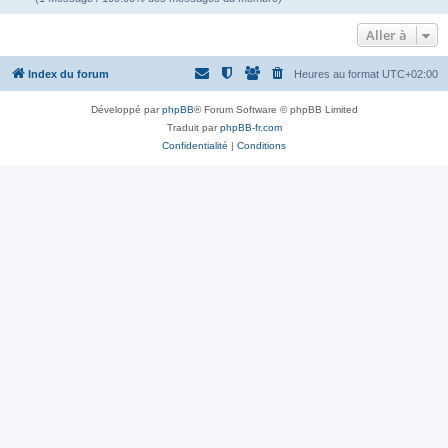
Aller à
Index du forum
Heures au format
UTC+02:00
Développé par
phpBB
® Forum Software © phpBB Limited
Traduit par
phpBB-fr.com
Confidentialité
|
Conditions