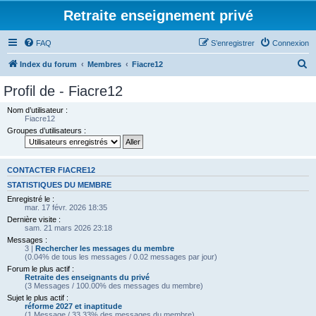
Retraite enseignement privé
FAQ
S’enregistrer
Connexion
R
Index du forum
Membres
Fiacre12
e
Profil de - Fiacre12
c
Nom d’utilisateur :
h
Fiacre12
Groupes d’utilisateurs :
e
r
c
CONTACTER FIACRE12
h
STATISTIQUES DU MEMBRE
Enregistré le :
e
mar. 17 févr. 2026 18:35
r
Dernière visite :
sam. 21 mars 2026 23:18
Messages :
3 |
Rechercher les messages du membre
(0.04% de tous les messages / 0.02 messages par jour)
Forum le plus actif :
Retraite des enseignants du privé
(3 Messages / 100.00% des messages du membre)
Sujet le plus actif :
réforme 2027 et inaptitude
(1 Message / 33.33% des messages du membre)