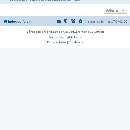
Aller à
Index du forum
Heures au format
UTC+02:00
Développé par
phpBB
® Forum Software © phpBB Limited
Traduit par
phpBB-fr.com
Confidentialité
|
Conditions