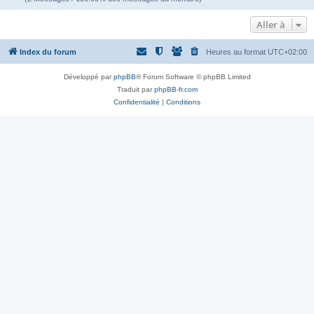
Aller à
Index du forum
Heures au format
UTC+02:00
Développé par
phpBB
® Forum Software © phpBB Limited
Traduit par
phpBB-fr.com
Confidentialité
|
Conditions