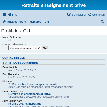
Retraite enseignement privé
FAQ
S’enregistrer
Connexion
R
Index du forum
Membres
Cld
e
Profil de - Cld
c
Nom d’utilisateur :
h
Cld
Groupes d’utilisateurs :
e
r
c
CONTACTER CLD
h
STATISTIQUES DU MEMBRE
Enregistré le :
e
mar. 17 févr. 2026 15:19
r
Dernière visite :
lun. 23 févr. 2026 15:27
Messages :
2 |
Rechercher les messages du membre
(0.02% de tous les messages / 0.01 messages par jour)
Forum le plus actif :
Retraite des enseignants du privé
(2 Messages / 100.00% des messages du membre)
Sujet le plus actif :
réforme 2027 et inaptitude
(2 Messages / 100.00% des messages du membre)