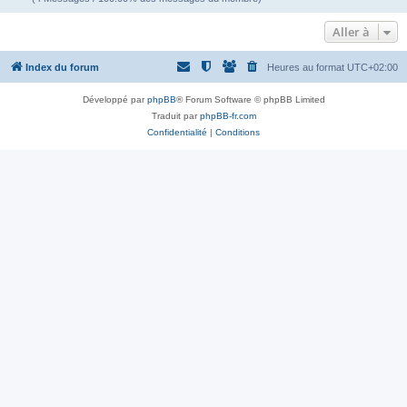
Aller à
Index du forum
Heures au format
UTC+02:00
Développé par
phpBB
® Forum Software © phpBB Limited
Traduit par
phpBB-fr.com
Confidentialité
|
Conditions