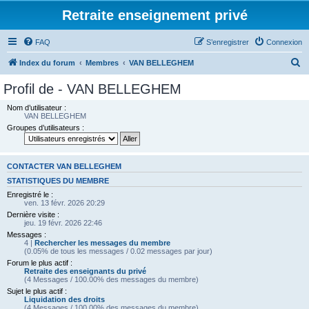
Retraite enseignement privé
FAQ
S’enregistrer
Connexion
R
Index du forum
Membres
VAN BELLEGHEM
e
Profil de - VAN BELLEGHEM
c
Nom d’utilisateur :
h
VAN BELLEGHEM
Groupes d’utilisateurs :
e
r
c
CONTACTER VAN BELLEGHEM
h
STATISTIQUES DU MEMBRE
Enregistré le :
e
ven. 13 févr. 2026 20:29
r
Dernière visite :
jeu. 19 févr. 2026 22:46
Messages :
4 |
Rechercher les messages du membre
(0.05% de tous les messages / 0.02 messages par jour)
Forum le plus actif :
Retraite des enseignants du privé
(4 Messages / 100.00% des messages du membre)
Sujet le plus actif :
Liquidation des droits
(4 Messages / 100.00% des messages du membre)