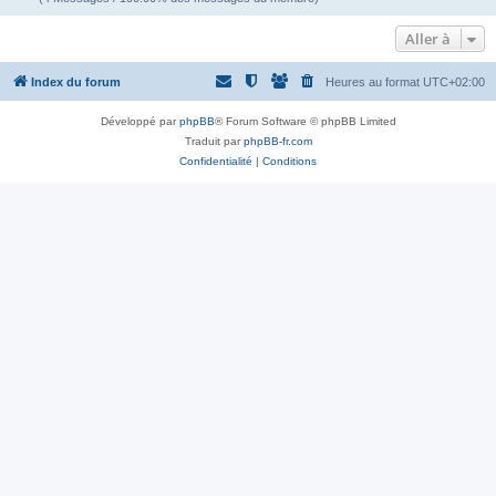
Aller à
Index du forum
Heures au format
UTC+02:00
Développé par
phpBB
® Forum Software © phpBB Limited
Traduit par
phpBB-fr.com
Confidentialité
|
Conditions