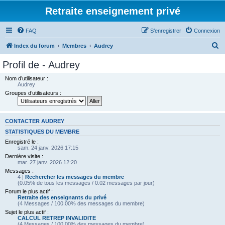
Retraite enseignement privé
FAQ
S’enregistrer
Connexion
R
Index du forum
Membres
Audrey
e
Profil de - Audrey
c
Nom d’utilisateur :
h
Audrey
Groupes d’utilisateurs :
e
r
c
CONTACTER AUDREY
h
STATISTIQUES DU MEMBRE
Enregistré le :
e
sam. 24 janv. 2026 17:15
r
Dernière visite :
mar. 27 janv. 2026 12:20
Messages :
4 |
Rechercher les messages du membre
(0.05% de tous les messages / 0.02 messages par jour)
Forum le plus actif :
Retraite des enseignants du privé
(4 Messages / 100.00% des messages du membre)
Sujet le plus actif :
CALCUL RETREP INVALIDITE
(4 Messages / 100.00% des messages du membre)