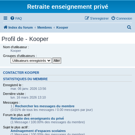
Retraite enseignement privé
FAQ
S’enregistrer
Connexion
R
Index du forum
Membres
Kooper
e
Profil de - Kooper
c
Nom d’utilisateur :
h
Kooper
Groupes d’utilisateurs :
e
r
c
CONTACTER KOOPER
h
STATISTIQUES DU MEMBRE
Enregistré le :
e
mar. 06 janv. 2026 13:56
r
Dernière visite :
lun. 16 mars 2026 13:10
Messages :
1 |
Rechercher les messages du membre
(0.01% de tous les messages / 0.00 messages par jour)
Forum le plus actif :
Retraite des enseignants du privé
(1 Message / 100.00% des messages du membre)
Sujet le plus actif :
Aménagement d’espaces scolaires
(1 Message / 100.00% des messages du membre)