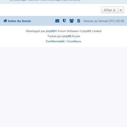
Aller à
Index du forum
Heures au format
UTC+02:00
Développé par
phpBB
® Forum Software © phpBB Limited
Traduit par
phpBB-fr.com
Confidentialité
|
Conditions