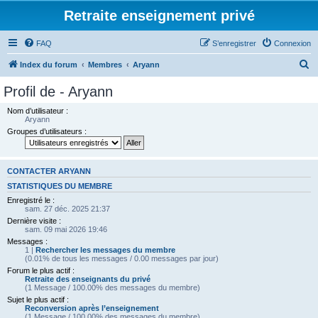
Retraite enseignement privé
FAQ
S’enregistrer
Connexion
R
Index du forum
Membres
Aryann
e
Profil de - Aryann
c
Nom d’utilisateur :
h
Aryann
Groupes d’utilisateurs :
e
r
c
CONTACTER ARYANN
h
STATISTIQUES DU MEMBRE
Enregistré le :
e
sam. 27 déc. 2025 21:37
r
Dernière visite :
sam. 09 mai 2026 19:46
Messages :
1 |
Rechercher les messages du membre
(0.01% de tous les messages / 0.00 messages par jour)
Forum le plus actif :
Retraite des enseignants du privé
(1 Message / 100.00% des messages du membre)
Sujet le plus actif :
Reconversion après l’enseignement
(1 Message / 100.00% des messages du membre)