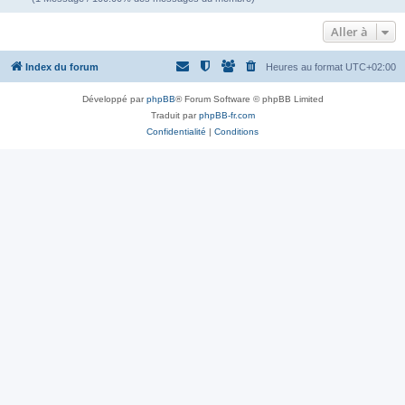
Aller à
Index du forum
Heures au format
UTC+02:00
Développé par
phpBB
® Forum Software © phpBB Limited
Traduit par
phpBB-fr.com
Confidentialité
|
Conditions