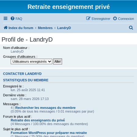
Retraite enseignement privé
FAQ
S’enregistrer
Connexion
R
Index du forum
Membres
LandryD
e
Profil de - LandryD
c
Nom d’utilisateur :
h
LandryD
Groupes d’utilisateurs :
e
r
c
CONTACTER LANDRYD
h
STATISTIQUES DU MEMBRE
Enregistré le :
e
lun. 25 août 2025 11:41
r
Dernière visite :
sam. 28 mars 2026 17:13
Messages :
4 |
Rechercher les messages du membre
(0.05% de tous les messages / 0.01 messages par jour)
Forum le plus actif :
Retraite des enseignants du privé
(4 Messages / 100.00% des messages du membre)
Sujet le plus actif :
Formation WordPress pour préparer ma retraite
(1 Message / 25.00% des messages du membre)