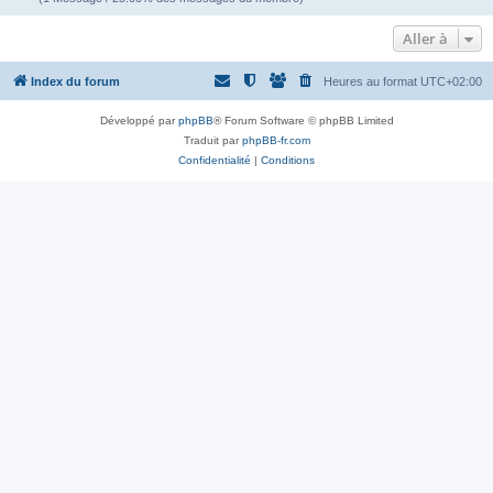
Aller à
Index du forum
Heures au format
UTC+02:00
Développé par
phpBB
® Forum Software © phpBB Limited
Traduit par
phpBB-fr.com
Confidentialité
|
Conditions