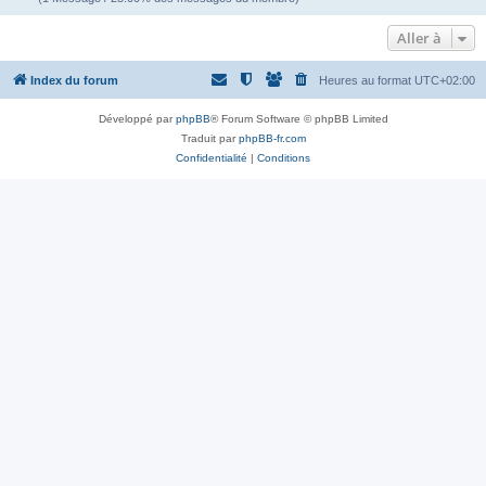
Aller à
Index du forum
Heures au format
UTC+02:00
Développé par
phpBB
® Forum Software © phpBB Limited
Traduit par
phpBB-fr.com
Confidentialité
|
Conditions