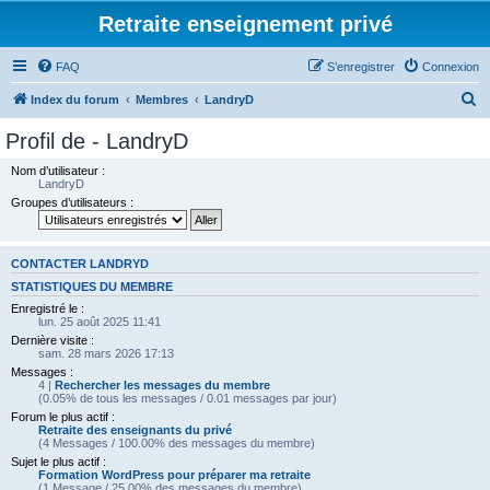
Retraite enseignement privé
FAQ
S’enregistrer
Connexion
R
Index du forum
Membres
LandryD
e
Profil de - LandryD
c
Nom d’utilisateur :
h
LandryD
Groupes d’utilisateurs :
e
r
c
CONTACTER LANDRYD
h
STATISTIQUES DU MEMBRE
Enregistré le :
e
lun. 25 août 2025 11:41
r
Dernière visite :
sam. 28 mars 2026 17:13
Messages :
4 |
Rechercher les messages du membre
(0.05% de tous les messages / 0.01 messages par jour)
Forum le plus actif :
Retraite des enseignants du privé
(4 Messages / 100.00% des messages du membre)
Sujet le plus actif :
Formation WordPress pour préparer ma retraite
(1 Message / 25.00% des messages du membre)