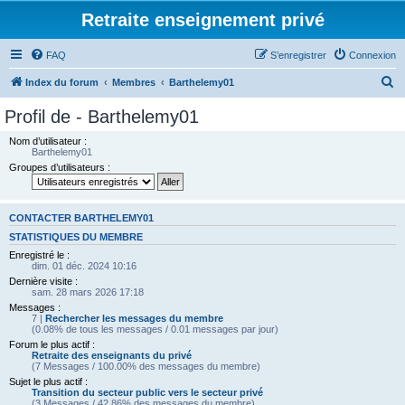
Retraite enseignement privé
FAQ
S’enregistrer
Connexion
R
Index du forum
Membres
Barthelemy01
e
Profil de - Barthelemy01
c
Nom d’utilisateur :
h
Barthelemy01
Groupes d’utilisateurs :
e
r
c
CONTACTER BARTHELEMY01
h
STATISTIQUES DU MEMBRE
Enregistré le :
e
dim. 01 déc. 2024 10:16
r
Dernière visite :
sam. 28 mars 2026 17:18
Messages :
7 |
Rechercher les messages du membre
(0.08% de tous les messages / 0.01 messages par jour)
Forum le plus actif :
Retraite des enseignants du privé
(7 Messages / 100.00% des messages du membre)
Sujet le plus actif :
Transition du secteur public vers le secteur privé
(3 Messages / 42.86% des messages du membre)