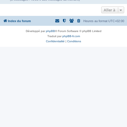
Aller à
Index du forum
Heures au format
UTC+02:00
Développé par
phpBB
® Forum Software © phpBB Limited
Traduit par
phpBB-fr.com
Confidentialité
|
Conditions