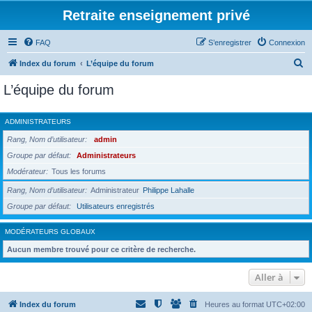
Retraite enseignement privé
FAQ
S’enregistrer
Connexion
R
Index du forum
L’équipe du forum
e
L’équipe du forum
c
h
ADMINISTRATEURS
e
Rang, Nom d’utilisateur
admin
r
Groupe par défaut
Administrateurs
c
Modérateur
Tous les forums
h
Rang, Nom d’utilisateur
Administrateur
Philippe Lahalle
e
Groupe par défaut
Utilisateurs enregistrés
r
MODÉRATEURS GLOBAUX
Aucun membre trouvé pour ce critère de recherche.
Aller à
Index du forum
Heures au format
UTC+02:00