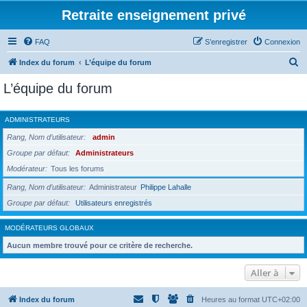
Retraite enseignement privé
FAQ
S’enregistrer
Connexion
R
Index du forum
L’équipe du forum
e
L’équipe du forum
c
h
ADMINISTRATEURS
e
Rang, Nom d’utilisateur
admin
r
Groupe par défaut
Administrateurs
c
Modérateur
Tous les forums
h
Rang, Nom d’utilisateur
Administrateur
Philippe Lahalle
e
Groupe par défaut
Utilisateurs enregistrés
r
MODÉRATEURS GLOBAUX
Aucun membre trouvé pour ce critère de recherche.
Aller à
Index du forum
Heures au format
UTC+02:00