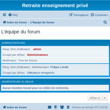
Retraite enseignement privé
FAQ
S’enregistrer
Connexion
R
Index du forum
L’équipe du forum
e
L’équipe du forum
c
h
ADMINISTRATEURS
e
Rang, Nom d’utilisateur
admin
r
Groupe par défaut
Administrateurs
c
Modérateur
Tous les forums
h
Rang, Nom d’utilisateur
Administrateur
Philippe Lahalle
e
Groupe par défaut
Utilisateurs enregistrés
r
MODÉRATEURS GLOBAUX
Aucun membre trouvé pour ce critère de recherche.
Aller à
Index du forum
Heures au format
UTC+02:00