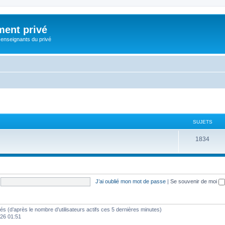
ment privé
 enseignants du privé
SUJETS
S
1834
u
j
e
J’ai oublié mon mot de passe
|
Se souvenir de moi
t
s
vités (d’après le nombre d’utilisateurs actifs ces 5 dernières minutes)
2026 01:51