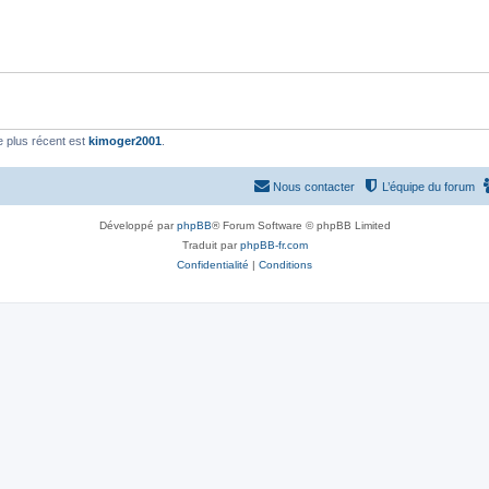
 plus récent est
kimoger2001
.
Nous contacter
L’équipe du forum
Développé par
phpBB
® Forum Software © phpBB Limited
Traduit par
phpBB-fr.com
Confidentialité
|
Conditions