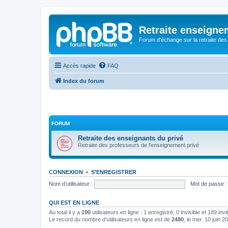
Retraite enseigne
Forum d'échange sur la retraite des
Accès rapide
FAQ
Index du forum
FORUM
Retraite des enseignants du privé
Retraite des professeurs de l'enseignement privé
CONNEXION
•
S’ENREGISTRER
Nom d’utilisateur :
Mot de passe :
QUI EST EN LIGNE
Au total il y a
190
utilisateurs en ligne : 1 enregistré, 0 invisible et 189 in
Le record du nombre d’utilisateurs en ligne est de
2480
, le mer. 10 juin 