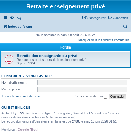
Retraite enseignement privé
FAQ
S’enregistrer
Connexion
R
Index du forum
e
Nous sommes le sam. 08 août 2026 19:24
Marquer tous les forums comme lus
c
Forum
h
e
Retraite des enseignants du privé
Retraite des professeurs de l'enseignement privé
r
Sujets :
1834
c
h
CONNEXION
•
S’ENREGISTRER
Nom d’utilisateur :
e
Mot de passe :
r
J’ai oublié mon mot de passe
Se souvenir de moi
QUI EST EN LIGNE
Au total il y a
59
utilisateurs en ligne : 1 enregistré, 0 invisible et 58 invités (d’après le
nombre d’utilisateurs actifs ces 5 dernières minutes)
Le record du nombre d’utilisateurs en ligne est de
2480
, le mer. 10 juin 2026 01:51
Membres :
Google [Bot]