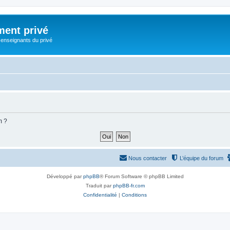
ment privé
 enseignants du privé
m ?
Nous contacter
L’équipe du forum
Développé par
phpBB
® Forum Software © phpBB Limited
Traduit par
phpBB-fr.com
Confidentialité
|
Conditions