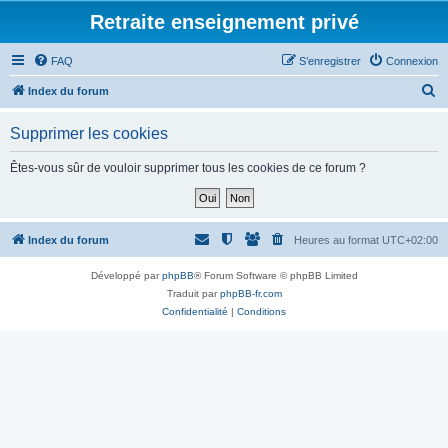
Retraite enseignement privé
FAQ
S’enregistrer
Connexion
R
Index du forum
e
Supprimer les cookies
c
h
Êtes-vous sûr de vouloir supprimer tous les cookies de ce forum ?
e
r
c
Index du forum
Heures au format
UTC+02:00
h
Développé par
phpBB
® Forum Software © phpBB Limited
e
Traduit par
phpBB-fr.com
r
Confidentialité
|
Conditions