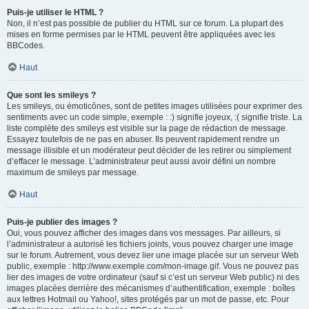
Puis-je utiliser le HTML ?
Non, il n’est pas possible de publier du HTML sur ce forum. La plupart des
mises en forme permises par le HTML peuvent être appliquées avec les
BBCodes.
Haut
Que sont les smileys ?
Les smileys, ou émoticônes, sont de petites images utilisées pour exprimer des
sentiments avec un code simple, exemple : :) signifie joyeux, :( signifie triste. La
liste complète des smileys est visible sur la page de rédaction de message.
Essayez toutefois de ne pas en abuser. Ils peuvent rapidement rendre un
message illisible et un modérateur peut décider de les retirer ou simplement
d’effacer le message. L’administrateur peut aussi avoir défini un nombre
maximum de smileys par message.
Haut
Puis-je publier des images ?
Oui, vous pouvez afficher des images dans vos messages. Par ailleurs, si
l’administrateur a autorisé les fichiers joints, vous pouvez charger une image
sur le forum. Autrement, vous devez lier une image placée sur un serveur Web
public, exemple : http://www.exemple.com/mon-image.gif. Vous ne pouvez pas
lier des images de votre ordinateur (sauf si c’est un serveur Web public) ni des
images placées derrière des mécanismes d’authentification, exemple : boîtes
aux lettres Hotmail ou Yahoo!, sites protégés par un mot de passe, etc. Pour