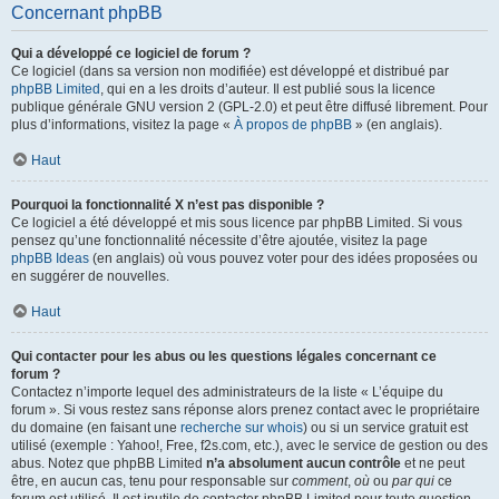
Concernant phpBB
Qui a développé ce logiciel de forum ?
Ce logiciel (dans sa version non modifiée) est développé et distribué par
phpBB Limited
, qui en a les droits d’auteur. Il est publié sous la licence
publique générale GNU version 2 (GPL-2.0) et peut être diffusé librement. Pour
plus d’informations, visitez la page «
À propos de phpBB
» (en anglais).
Haut
Pourquoi la fonctionnalité X n’est pas disponible ?
Ce logiciel a été développé et mis sous licence par phpBB Limited. Si vous
pensez qu’une fonctionnalité nécessite d’être ajoutée, visitez la page
phpBB Ideas
(en anglais) où vous pouvez voter pour des idées proposées ou
en suggérer de nouvelles.
Haut
Qui contacter pour les abus ou les questions légales concernant ce
forum ?
Contactez n’importe lequel des administrateurs de la liste « L’équipe du
forum ». Si vous restez sans réponse alors prenez contact avec le propriétaire
du domaine (en faisant une
recherche sur whois
) ou si un service gratuit est
utilisé (exemple : Yahoo!, Free, f2s.com, etc.), avec le service de gestion ou des
abus. Notez que phpBB Limited
n’a absolument aucun contrôle
et ne peut
être, en aucun cas, tenu pour responsable sur
comment
,
où
ou
par qui
ce