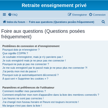
Retraite enseignement privé
FAQ
S’enregistrer
Connexion
R
Index du forum
Foire aux questions (Questions posées fréquemment)
e
Foire aux questions (Questions posées
c
fréquemment)
h
e
Problèmes de connexion et d’enregistrement
Pourquoi dois-je m’enregistrer ?
r
Que signifie COPPA ?
c
Je souhaite m’enregistrer, mais je n’y parviens pas !
Je suis enregistré mais je ne peux pas me connecter !
h
Pourquoi ne puis-je pas me connecter ?
Je me suis enregistré par le passé mais je ne peux plus me connecter ?!
e
J’ai perdu mon mot de passe !
r
Pourquoi suis-je automatiquement déconnecté ?
À quoi sert « Supprimer les cookies » ?
Paramètres et préférences de l’utilisateur
Comment modifier mes paramètres ?
Comment empêcher mon nom d’apparaître dans la liste des membres connectés ?
Les heures ne sont pas correctes !
J’ai changé mon fuseau horaire et l’heure est toujours incorrecte !
Ma langue n’est pas dans la liste !