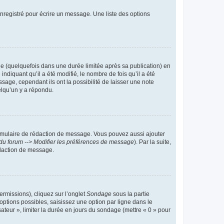
nregistré pour écrire un message. Une liste des options
 (quelquefois dans une durée limitée après sa publication) en
iquant qu’il a été modifié, le nombre de fois qu’il a été
sage, cependant ils ont la possibilité de laisser une note
elqu’un y a répondu.
rmulaire de rédaction de message. Vous pouvez aussi ajouter
du forum --> Modifier les préférences de message
). Par la suite,
daction de message.
ermissions), cliquez sur l’onglet
Sondage
sous la partie
ptions possibles, saisissez une option par ligne dans le
ateur », limiter la durée en jours du sondage (mettre « 0 » pour