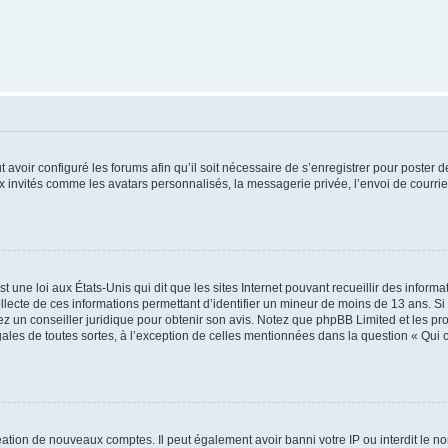
t avoir configuré les forums afin qu’il soit nécessaire de s’enregistrer pour poster
x invités comme les avatars personnalisés, la messagerie privée, l’envoi de courri
t une loi aux États-Unis qui dit que les sites Internet pouvant recueillir des infor
ollecte de ces informations permettant d’identifier un mineur de moins de 13 ans. S
tez un conseiller juridique pour obtenir son avis. Notez que phpBB Limited et les pr
gales de toutes sortes, à l’exception de celles mentionnées dans la question « Qui
réation de nouveaux comptes. Il peut également avoir banni votre IP ou interdit le no