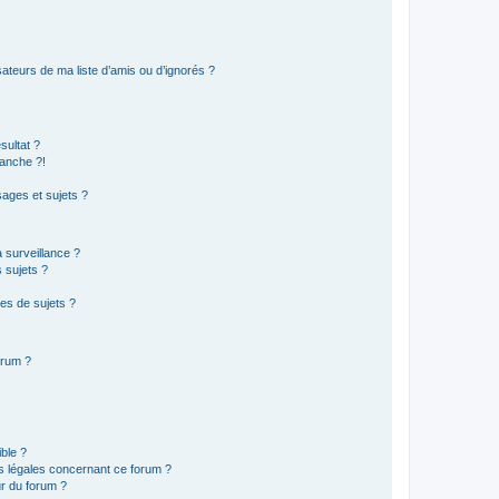
ateurs de ma liste d’amis ou d’ignorés ?
sultat ?
anche ?!
ages et sujets ?
a surveillance ?
 sujets ?
es de sujets ?
orum ?
ible ?
ns légales concernant ce forum ?
r du forum ?