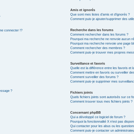
Amis et ignorés
Que sont mes listes d’amis et d’ignorés ?
?
Comment puis-je ajouter/supprimer des utilis
Recherche dans les forums
e connecter !?
Comment rechercher dans les forums ?
Pourquoi ma recherche ne renvoie aucun ré
Pourquoi ma recherche renvoie une page bl
Comment rechercher des membres ?
Comment puis-je trouver mes propres mess
Surveillance et favoris
Quelle est la différence entre les favoris et l
Comment mettre en favoris ou surveiller des
Comment surveiller des forums ?
Comment puis-je supprimer mes surveillanc
message ?
Fichiers joints
Quels fichiers joints sont autorisés sur ce f
Comment trouver tous mes fichiers joints ?
Concernant phpBB
Qui a développé ce logiciel de forum ?
Pourquoi la fonctionnalité X n’est pas dispon
Qui contacter pour les abus ou les questio
Comment puis-je contacter un administrateu