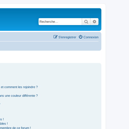
Rechercher
Recherche avancé
S’enregistrer
Connexion
s et comment les rejoindre ?
s une couleur différente ?
?
s !
bles !
n membre de ce forum !