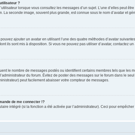
tilisateur ?
utilisateur lorsque vous consultez les messages d’un sujet. L’une d’elles peut êtr
rum. La seconde image, souvent plus grande, est connue sous le nom d’avatar et 
s pouvez ajouter un avatar en utilisant l’une des quatre méthodes d’avatar suivantes 
ont ils sont mis à disposition. Si vous ne pouvez pas utiliser d’avatar, contactez un
iquent le nombre de messages postés ou identifient certains membres tels que les 
ar l’administrateur du forum. Évitez de poster des messages sur le forum dans le seu
ministrateur) peut facilement abaisser votre compteur de messages.
mande de me connecter !?
re intégré (si la fonction a été activée par l’administrateur). Ceci pour empêcher l’u