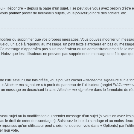
 « Répondre » depuis la page d’un sujet. Il se peut que vous ayez besoin d’être e
: Vous
pouvez
poster de nouveaux sujets, Vous
pouvez
joindre des fichiers, etc.
modifier ou supprimer que vos propres messages. Vous pouvez modifier un message
lqu’un a déjà répondu au message, un petit texte s’affichera en bas du message ind
n. Ce message n’apparaîtra pas si un modérateur ou un administrateur modifie le mes
ive. Notez que les utilisateurs ne peuvent pas supprimer un message une fois que qu
e l’utilisateur. Une fois créée, vous pouvez cocher
Attacher ma signature
sur le fo
 « Attacher ma signature » à partir du panneau de l’utilisateur (onglet
Préférences 
 à un message en décochant la case
Attacher ma signature
dans le formulaire de ré
ouveau sujet ou la modification du premier message d’un sujet (si vous en avez les p
 le droit de créer des sondages). Saisissez le titre du sondage et au moins deux o
onses qu’un utilisateur peut choisir lors de son vote dans « Option(s) par l’utilis
er leur vote.