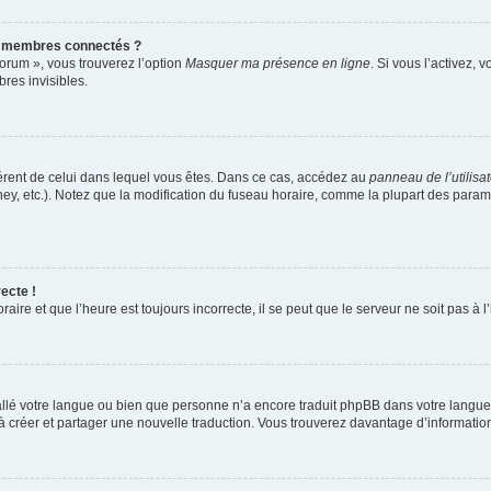
s membres connectés ?
forum », vous trouverez l’option
Masquer ma présence en ligne
. Si vous l’activez, 
es invisibles.
ifférent de celui dans lequel vous êtes. Dans ce cas, accédez au
panneau de l’utilisa
ney, etc.). Notez que la modification du fuseau horaire, comme la plupart des para
ecte !
aire et que l’heure est toujours incorrecte, il se peut que le serveur ne soit pas à
nstallé votre langue ou bien que personne n’a encore traduit phpBB dans votre lang
s à créer et partager une nouvelle traduction. Vous trouverez davantage d’information