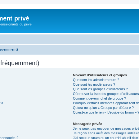
ment privé
 enseignants du privé
réquemment)
s fréquemment)
Niveaux d’utilisateurs et groupes
Que sont les administrateurs ?
Que sont les modérateurs ?
Que sont les groupes d’utilisateurs ?
Où trouver la liste des groupes d’utilisateur
Comment devenir chef de groupe ?
 ?!
Pourquoi certains membres apparaissent dan
Qu’est-ce qu’un « Groupe par défaut » ?
Qu’est-ce que le lien « L’équipe du forum » 
Messagerie privée
Je ne peux pas envoyer de messages privé
Je reçois sans arrêt des messages indésira
 connectés ?
J’ai reçu un spam ou un courriel abusif d’u