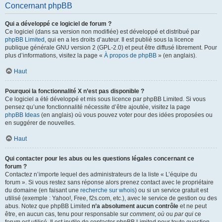
Concernant phpBB
Qui a développé ce logiciel de forum ?
Ce logiciel (dans sa version non modifiée) est développé et distribué par
phpBB Limited
, qui en a les droits d’auteur. Il est publié sous la licence
publique générale GNU version 2 (GPL-2.0) et peut être diffusé librement. Pour
plus d’informations, visitez la page «
À propos de phpBB
» (en anglais).
Haut
Pourquoi la fonctionnalité X n’est pas disponible ?
Ce logiciel a été développé et mis sous licence par phpBB Limited. Si vous
pensez qu’une fonctionnalité nécessite d’être ajoutée, visitez la page
phpBB Ideas
(en anglais) où vous pouvez voter pour des idées proposées ou
en suggérer de nouvelles.
Haut
Qui contacter pour les abus ou les questions légales concernant ce
forum ?
Contactez n’importe lequel des administrateurs de la liste « L’équipe du
forum ». Si vous restez sans réponse alors prenez contact avec le propriétaire
du domaine (en faisant une
recherche sur whois
) ou si un service gratuit est
utilisé (exemple : Yahoo!, Free, f2s.com, etc.), avec le service de gestion ou des
abus. Notez que phpBB Limited
n’a absolument aucun contrôle
et ne peut
être, en aucun cas, tenu pour responsable sur
comment
,
où
ou
par qui
ce