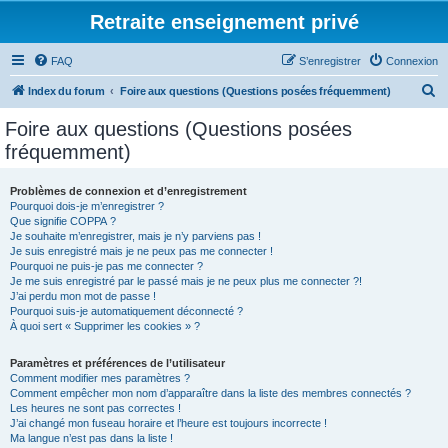
Retraite enseignement privé
FAQ
S’enregistrer
Connexion
R
Index du forum
Foire aux questions (Questions posées fréquemment)
e
Foire aux questions (Questions posées
c
fréquemment)
h
e
Problèmes de connexion et d’enregistrement
Pourquoi dois-je m’enregistrer ?
r
Que signifie COPPA ?
c
Je souhaite m’enregistrer, mais je n’y parviens pas !
Je suis enregistré mais je ne peux pas me connecter !
h
Pourquoi ne puis-je pas me connecter ?
Je me suis enregistré par le passé mais je ne peux plus me connecter ?!
e
J’ai perdu mon mot de passe !
r
Pourquoi suis-je automatiquement déconnecté ?
À quoi sert « Supprimer les cookies » ?
Paramètres et préférences de l’utilisateur
Comment modifier mes paramètres ?
Comment empêcher mon nom d’apparaître dans la liste des membres connectés ?
Les heures ne sont pas correctes !
J’ai changé mon fuseau horaire et l’heure est toujours incorrecte !
Ma langue n’est pas dans la liste !