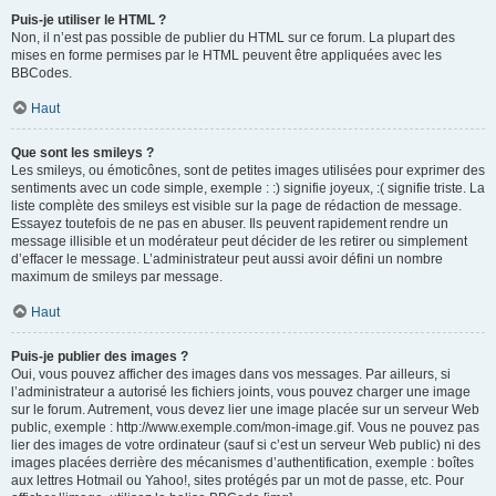
Puis-je utiliser le HTML ?
Non, il n’est pas possible de publier du HTML sur ce forum. La plupart des
mises en forme permises par le HTML peuvent être appliquées avec les
BBCodes.
Haut
Que sont les smileys ?
Les smileys, ou émoticônes, sont de petites images utilisées pour exprimer des
sentiments avec un code simple, exemple : :) signifie joyeux, :( signifie triste. La
liste complète des smileys est visible sur la page de rédaction de message.
Essayez toutefois de ne pas en abuser. Ils peuvent rapidement rendre un
message illisible et un modérateur peut décider de les retirer ou simplement
d’effacer le message. L’administrateur peut aussi avoir défini un nombre
maximum de smileys par message.
Haut
Puis-je publier des images ?
Oui, vous pouvez afficher des images dans vos messages. Par ailleurs, si
l’administrateur a autorisé les fichiers joints, vous pouvez charger une image
sur le forum. Autrement, vous devez lier une image placée sur un serveur Web
public, exemple : http://www.exemple.com/mon-image.gif. Vous ne pouvez pas
lier des images de votre ordinateur (sauf si c’est un serveur Web public) ni des
images placées derrière des mécanismes d’authentification, exemple : boîtes
aux lettres Hotmail ou Yahoo!, sites protégés par un mot de passe, etc. Pour