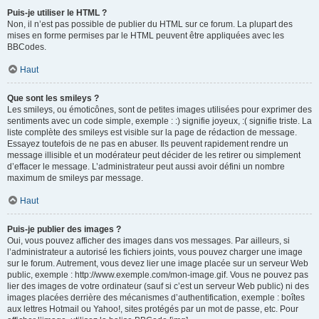
Puis-je utiliser le HTML ?
Non, il n’est pas possible de publier du HTML sur ce forum. La plupart des
mises en forme permises par le HTML peuvent être appliquées avec les
BBCodes.
Haut
Que sont les smileys ?
Les smileys, ou émoticônes, sont de petites images utilisées pour exprimer des
sentiments avec un code simple, exemple : :) signifie joyeux, :( signifie triste. La
liste complète des smileys est visible sur la page de rédaction de message.
Essayez toutefois de ne pas en abuser. Ils peuvent rapidement rendre un
message illisible et un modérateur peut décider de les retirer ou simplement
d’effacer le message. L’administrateur peut aussi avoir défini un nombre
maximum de smileys par message.
Haut
Puis-je publier des images ?
Oui, vous pouvez afficher des images dans vos messages. Par ailleurs, si
l’administrateur a autorisé les fichiers joints, vous pouvez charger une image
sur le forum. Autrement, vous devez lier une image placée sur un serveur Web
public, exemple : http://www.exemple.com/mon-image.gif. Vous ne pouvez pas
lier des images de votre ordinateur (sauf si c’est un serveur Web public) ni des
images placées derrière des mécanismes d’authentification, exemple : boîtes
aux lettres Hotmail ou Yahoo!, sites protégés par un mot de passe, etc. Pour