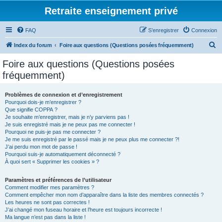
Retraite enseignement privé
FAQ
S’enregistrer
Connexion
R
Index du forum
Foire aux questions (Questions posées fréquemment)
e
Foire aux questions (Questions posées
c
fréquemment)
h
e
Problèmes de connexion et d’enregistrement
Pourquoi dois-je m’enregistrer ?
r
Que signifie COPPA ?
c
Je souhaite m’enregistrer, mais je n’y parviens pas !
Je suis enregistré mais je ne peux pas me connecter !
h
Pourquoi ne puis-je pas me connecter ?
Je me suis enregistré par le passé mais je ne peux plus me connecter ?!
e
J’ai perdu mon mot de passe !
r
Pourquoi suis-je automatiquement déconnecté ?
À quoi sert « Supprimer les cookies » ?
Paramètres et préférences de l’utilisateur
Comment modifier mes paramètres ?
Comment empêcher mon nom d’apparaître dans la liste des membres connectés ?
Les heures ne sont pas correctes !
J’ai changé mon fuseau horaire et l’heure est toujours incorrecte !
Ma langue n’est pas dans la liste !