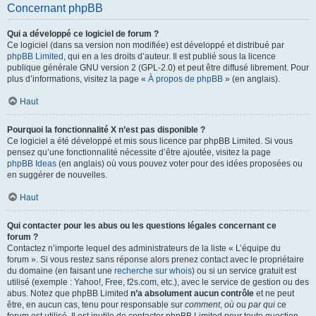
Concernant phpBB
Qui a développé ce logiciel de forum ?
Ce logiciel (dans sa version non modifiée) est développé et distribué par
phpBB Limited
, qui en a les droits d’auteur. Il est publié sous la licence
publique générale GNU version 2 (GPL-2.0) et peut être diffusé librement. Pour
plus d’informations, visitez la page «
À propos de phpBB
» (en anglais).
Haut
Pourquoi la fonctionnalité X n’est pas disponible ?
Ce logiciel a été développé et mis sous licence par phpBB Limited. Si vous
pensez qu’une fonctionnalité nécessite d’être ajoutée, visitez la page
phpBB Ideas
(en anglais) où vous pouvez voter pour des idées proposées ou
en suggérer de nouvelles.
Haut
Qui contacter pour les abus ou les questions légales concernant ce
forum ?
Contactez n’importe lequel des administrateurs de la liste « L’équipe du
forum ». Si vous restez sans réponse alors prenez contact avec le propriétaire
du domaine (en faisant une
recherche sur whois
) ou si un service gratuit est
utilisé (exemple : Yahoo!, Free, f2s.com, etc.), avec le service de gestion ou des
abus. Notez que phpBB Limited
n’a absolument aucun contrôle
et ne peut
être, en aucun cas, tenu pour responsable sur
comment
,
où
ou
par qui
ce