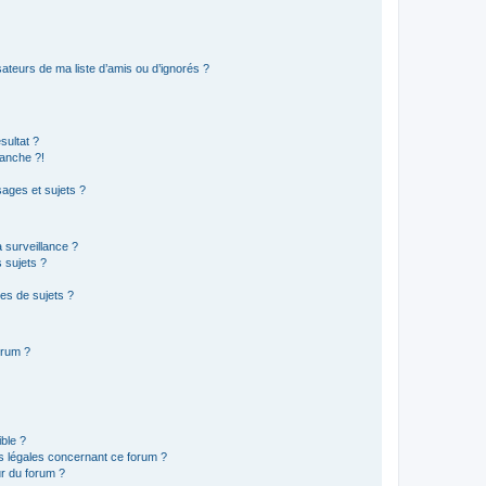
ateurs de ma liste d’amis ou d’ignorés ?
sultat ?
anche ?!
ages et sujets ?
a surveillance ?
 sujets ?
es de sujets ?
orum ?
ible ?
ns légales concernant ce forum ?
r du forum ?