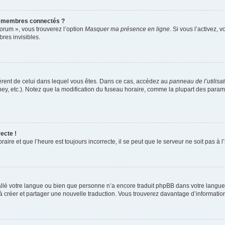
s membres connectés ?
forum », vous trouverez l’option
Masquer ma présence en ligne
. Si vous l’activez, 
es invisibles.
ifférent de celui dans lequel vous êtes. Dans ce cas, accédez au
panneau de l’utilisa
ney, etc.). Notez que la modification du fuseau horaire, comme la plupart des para
ecte !
aire et que l’heure est toujours incorrecte, il se peut que le serveur ne soit pas à
nstallé votre langue ou bien que personne n’a encore traduit phpBB dans votre lang
s à créer et partager une nouvelle traduction. Vous trouverez davantage d’information