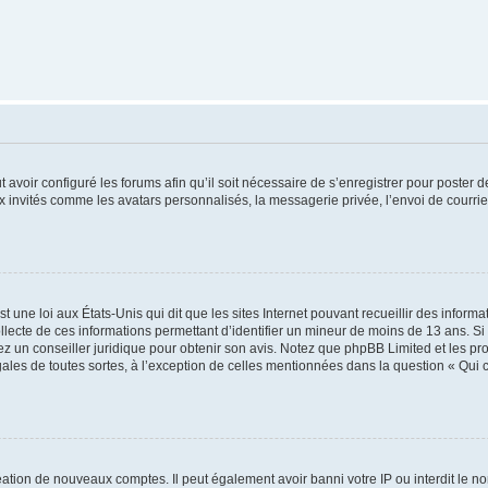
t avoir configuré les forums afin qu’il soit nécessaire de s’enregistrer pour poster
x invités comme les avatars personnalisés, la messagerie privée, l’envoi de courri
t une loi aux États-Unis qui dit que les sites Internet pouvant recueillir des infor
ollecte de ces informations permettant d’identifier un mineur de moins de 13 ans. S
tez un conseiller juridique pour obtenir son avis. Notez que phpBB Limited et les pr
gales de toutes sortes, à l’exception de celles mentionnées dans la question « Qui
réation de nouveaux comptes. Il peut également avoir banni votre IP ou interdit le no