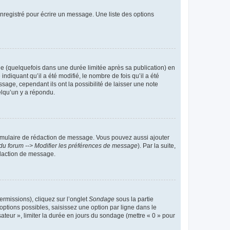
nregistré pour écrire un message. Une liste des options
 (quelquefois dans une durée limitée après sa publication) en
iquant qu’il a été modifié, le nombre de fois qu’il a été
sage, cependant ils ont la possibilité de laisser une note
elqu’un y a répondu.
rmulaire de rédaction de message. Vous pouvez aussi ajouter
du forum --> Modifier les préférences de message
). Par la suite,
daction de message.
ermissions), cliquez sur l’onglet
Sondage
sous la partie
ptions possibles, saisissez une option par ligne dans le
ateur », limiter la durée en jours du sondage (mettre « 0 » pour