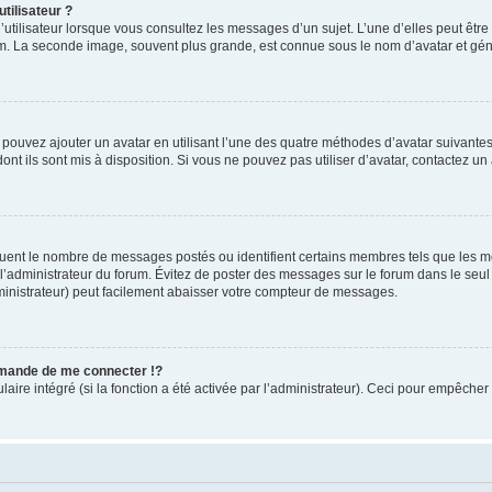
tilisateur ?
utilisateur lorsque vous consultez les messages d’un sujet. L’une d’elles peut êtr
rum. La seconde image, souvent plus grande, est connue sous le nom d’avatar et 
s pouvez ajouter un avatar en utilisant l’une des quatre méthodes d’avatar suivantes 
ont ils sont mis à disposition. Si vous ne pouvez pas utiliser d’avatar, contactez un
iquent le nombre de messages postés ou identifient certains membres tels que les 
ar l’administrateur du forum. Évitez de poster des messages sur le forum dans le seu
ministrateur) peut facilement abaisser votre compteur de messages.
mande de me connecter !?
re intégré (si la fonction a été activée par l’administrateur). Ceci pour empêcher l’u