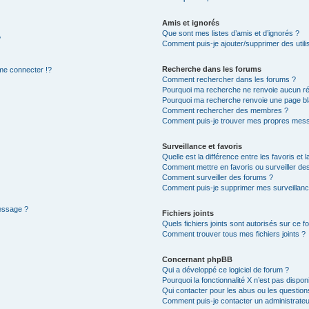
Amis et ignorés
Que sont mes listes d’amis et d’ignorés ?
?
Comment puis-je ajouter/supprimer des utilis
Recherche dans les forums
e connecter !?
Comment rechercher dans les forums ?
Pourquoi ma recherche ne renvoie aucun ré
Pourquoi ma recherche renvoie une page bl
Comment rechercher des membres ?
Comment puis-je trouver mes propres mess
Surveillance et favoris
Quelle est la différence entre les favoris et l
Comment mettre en favoris ou surveiller des
Comment surveiller des forums ?
Comment puis-je supprimer mes surveillanc
message ?
Fichiers joints
Quels fichiers joints sont autorisés sur ce f
Comment trouver tous mes fichiers joints ?
Concernant phpBB
Qui a développé ce logiciel de forum ?
Pourquoi la fonctionnalité X n’est pas dispon
Qui contacter pour les abus ou les questio
Comment puis-je contacter un administrateu