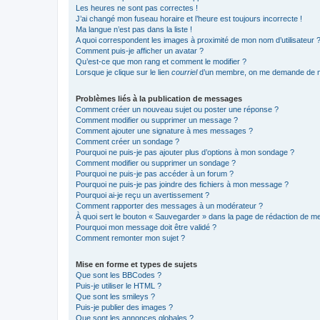
Les heures ne sont pas correctes !
J’ai changé mon fuseau horaire et l’heure est toujours incorrecte !
Ma langue n’est pas dans la liste !
A quoi correspondent les images à proximité de mon nom d’utilisateur 
Comment puis-je afficher un avatar ?
Qu’est-ce que mon rang et comment le modifier ?
Lorsque je clique sur le lien
courriel
d’un membre, on me demande de m
Problèmes liés à la publication de messages
Comment créer un nouveau sujet ou poster une réponse ?
Comment modifier ou supprimer un message ?
Comment ajouter une signature à mes messages ?
Comment créer un sondage ?
Pourquoi ne puis-je pas ajouter plus d’options à mon sondage ?
Comment modifier ou supprimer un sondage ?
Pourquoi ne puis-je pas accéder à un forum ?
Pourquoi ne puis-je pas joindre des fichiers à mon message ?
Pourquoi ai-je reçu un avertissement ?
Comment rapporter des messages à un modérateur ?
À quoi sert le bouton « Sauvegarder » dans la page de rédaction de 
Pourquoi mon message doit être validé ?
Comment remonter mon sujet ?
Mise en forme et types de sujets
Que sont les BBCodes ?
Puis-je utiliser le HTML ?
Que sont les smileys ?
Puis-je publier des images ?
Que sont les annonces globales ?