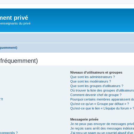
ment privé
 enseignants du privé
réquemment)
s fréquemment)
Niveaux d’utilisateurs et groupes
Que sont les administrateurs ?
Que sont les modérateurs ?
Que sont les groupes d’utilisateurs ?
Où trouver la liste des groupes d’utilisateur
Comment devenir chef de groupe ?
 ?!
Pourquoi certains membres apparaissent dan
Qu’est-ce qu’un « Groupe par défaut » ?
Qu’est-ce que le lien « L’équipe du forum » 
Messagerie privée
Je ne peux pas envoyer de messages privé
Je reçois sans arrêt des messages indésira
 connectés ?
J’ai reçu un spam ou un courriel abusif d’u