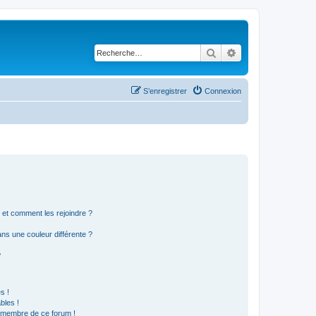
Rechercher
Recherche avancé
S’enregistrer
Connexion
s et comment les rejoindre ?
s une couleur différente ?
?
s !
bles !
n membre de ce forum !