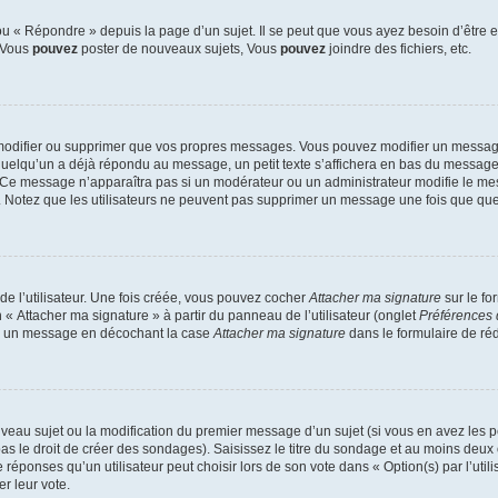
 « Répondre » depuis la page d’un sujet. Il se peut que vous ayez besoin d’être e
: Vous
pouvez
poster de nouveaux sujets, Vous
pouvez
joindre des fichiers, etc.
modifier ou supprimer que vos propres messages. Vous pouvez modifier un message
lqu’un a déjà répondu au message, un petit texte s’affichera en bas du message ind
n. Ce message n’apparaîtra pas si un modérateur ou un administrateur modifie le mes
ive. Notez que les utilisateurs ne peuvent pas supprimer un message une fois que qu
e l’utilisateur. Une fois créée, vous pouvez cocher
Attacher ma signature
sur le fo
 « Attacher ma signature » à partir du panneau de l’utilisateur (onglet
Préférences 
 à un message en décochant la case
Attacher ma signature
dans le formulaire de ré
ouveau sujet ou la modification du premier message d’un sujet (si vous en avez les p
 le droit de créer des sondages). Saisissez le titre du sondage et au moins deux o
onses qu’un utilisateur peut choisir lors de son vote dans « Option(s) par l’utilis
er leur vote.